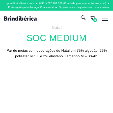
geral@brindiberica.com
(+351) 212 101 138 (Chamada para a rede fixa nacional)
Portes grátis para Portugal Continental
Orçamentos e maquetes sem compromisso
0
Natal
SOC MEDIUM
Par de meias com decorações de Natal em 75% algodão, 23%
poliéster RPET e 2% elastano. Tamanho M = 38-42.