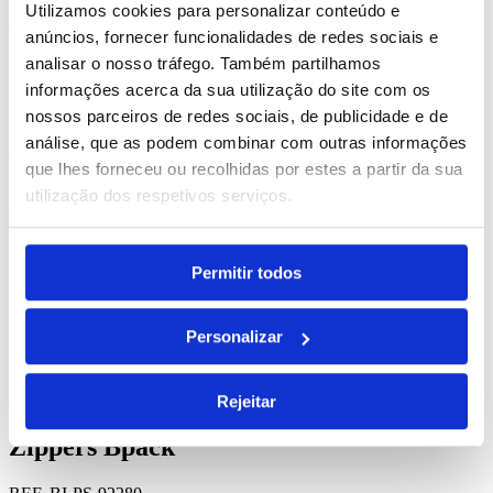
Utilizamos cookies para personalizar conteúdo e
Comprar
anúncios, fornecer funcionalidades de redes sociais e
analisar o nosso tráfego. Também partilhamos
Doha
informações acerca da sua utilização do site com os
nossos parceiros de redes sociais, de publicidade e de
REF. BI-PS-92236
análise, que as podem combinar com outras informações
desde
3.91
€
que lhes forneceu ou recolhidas por estes a partir da sua
utilização dos respetivos serviços.
Comprar
Fitzgerald
Permitir todos
REF. BI-PS-92040
Personalizar
desde
9.02
€
Comprar
Rejeitar
Zippers Bpack