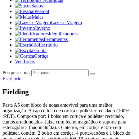
Tecnologia
Sacos
Pessoal
Malas
Lazer e Viagem
Inverno
Identificadores
Ferramentas
Escritório
Escrita
Cortiça
Ver Todos
Pesquisar por:
Escritório
Fielding
Pasta A5 com bloco de notas amovível para uma melhor
organização. A capa é feita de cortiça e poliéster reciclado (100%
rPET). Composta por: 1 bolso em cortiça e poliéster reciclado,
cantos arredondados, faixa com fecho magnético e suporte para
esferográfica (não incluída). O interior, em cortiça e forro em
poliéster, contém: 2 bolso em cortiça, 4 porta-cartões e 1 bloco de
notas, feito de material certificado FSC™ e outros materiais