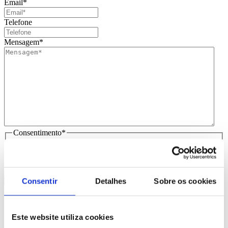
Email
*
Telefone
Mensagem
*
Consentimento
*
Li e aceito
que os meus dados sejam guardados em base de
dados para tratamento deste contacto, única e exclusivamente
por parte da Brindibérica.
Consentir
Detalhes
Sobre os cookies
Entrega prevista entre 5-6 dias úteis
Produtos Relacionados
Este website utiliza cookies