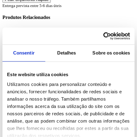
Entrega prevista entre 5-6 dias úteis
Produtos Relacionados
Comprar
Croco
Consentir
Detalhes
Sobre os cookies
REF. BI-PS-91746
desde
0.79
€
Este website utiliza cookies
Utilizamos cookies para personalizar conteúdo e
Comprar
anúncios, fornecer funcionalidades de redes sociais e
Jaguar
analisar o nosso tráfego. Também partilhamos
informações acerca da sua utilização do site com os
REF. BI-PS-91755
nossos parceiros de redes sociais, de publicidade e de
análise, que as podem combinar com outras informações
desde
0.99
€
que lhes forneceu ou recolhidas por estes a partir da sua
utilização dos respetivos serviços.