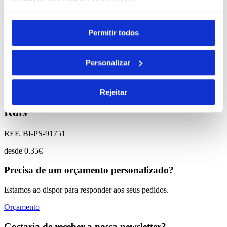
Comprar
Danny
Permitir todos
REF. BI-PS-92053
Personalizar
desde
3.50
€
Comprar
Rejeitar
Rols
REF. BI-PS-91751
desde
0.35
€
Precisa de um orçamento personalizado?
Estamos ao dispor para responder aos seus pedidos.
Orçamento
Gostaria de receber a nossa newsletter?