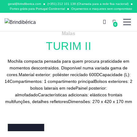
geral@brindiberica.com
(+351) 212 101 138 (Chamada para a rede fixa nacional)
Portes grátis para Portugal Continental
Orçamentos e maquetes sem compromisso
0
Malas
TURIM II
Mochila compacta pensada para quem procura praticidade em
momentos descontraídos. Disponível numa variada gama de
cores.Material exterior: poliéster reciclado 600DCapacidade (L):
14Compartimentos: 1 compartimento principalBolsos exteriores: 2
bolsos laterais em redePainel posterior:
almofadadoCaracterísticas adicionais: elásticos frontais
multifunções, detalhes refletoresDimensões: 270 x 420 x 170 mm