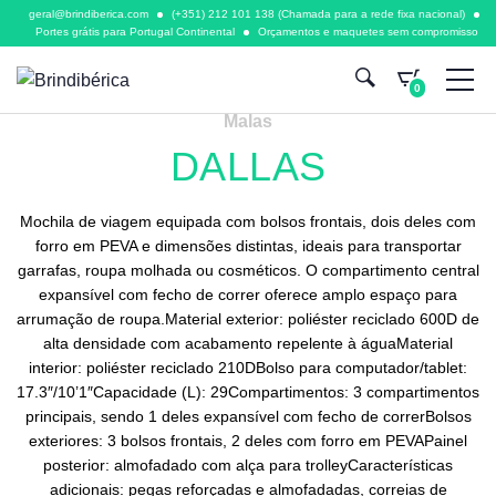
geral@brindiberica.com
(+351) 212 101 138 (Chamada para a rede fixa nacional)
Portes grátis para Portugal Continental
Orçamentos e maquetes sem compromisso
0
Malas
DALLAS
Mochila de viagem equipada com bolsos frontais, dois deles com
forro em PEVA e dimensões distintas, ideais para transportar
garrafas, roupa molhada ou cosméticos. O compartimento central
expansível com fecho de correr oferece amplo espaço para
arrumação de roupa.Material exterior: poliéster reciclado 600D de
alta densidade com acabamento repelente à águaMaterial
interior: poliéster reciclado 210DBolso para computador/tablet:
17.3″/10’1″Capacidade (L): 29Compartimentos: 3 compartimentos
principais, sendo 1 deles expansível com fecho de correrBolsos
exteriores: 3 bolsos frontais, 2 deles com forro em PEVAPainel
posterior: almofadado com alça para trolleyCaracterísticas
adicionais: pegas reforçadas e almofadadas, correias de