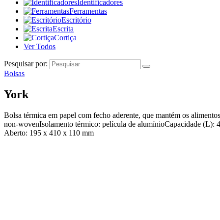
Identificadores
Ferramentas
Escritório
Escrita
Cortiça
Ver Todos
Pesquisar por:
Bolsas
York
Bolsa térmica em papel com fecho aderente, que mantém os alimentos f
non-wovenIsolamento térmico: película de alumínioCapacidade (L): 
Aberto: 195 x 410 x 110 mm