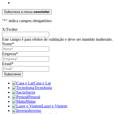
Subscreva a nossa
newsletter
"
*
" indica campos obrigatórios
X/Twitter
Este campo é para efeitos de validação e deve ser mantido inalterado.
Nome
*
Empresa
*
Email
*
Casa e Lar
Tecnologia
Sacos
Pessoal
Malas
Lazer e Viagem
Inverno