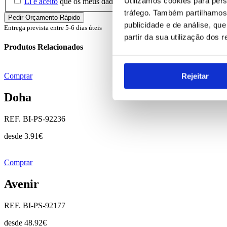
Utilizamos cookies para pers
Li e aceito
que os meus dados sejam guardados em base de dados 
tráfego. Também partilhamos 
publicidade e de análise, q
Entrega prevista entre 5-6 dias úteis
partir da sua utilização dos 
Produtos Relacionados
Rejeitar
Comprar
Doha
REF. BI-PS-92236
desde
3.91
€
Comprar
Avenir
REF. BI-PS-92177
desde
48.92
€