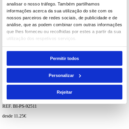
analisar o nosso tráfego. Também partilhamos
REF. BI-PS-92671
informações acerca da sua utilização do site com os
desde
2.12
€
nossos parceiros de redes sociais, de publicidade e de
análise, que as podem combinar com outras informações
que lhes forneceu ou recolhidas por estes a partir da sua
Comprar
utilização dos respetivos serviços.
Luka
REF. BI-PS-94615
Permitir todos
desde
5.61
€
Personalizar
Comprar
Rejeitar
Fit
REF. BI-PS-92511
desde
11.25
€