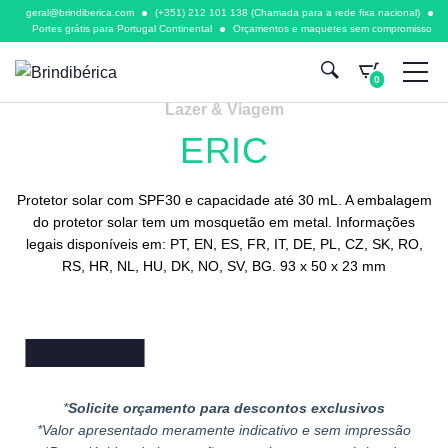
geral@brindiberica.com
(+351) 212 101 138 (Chamada para a rede fixa nacional)
Portes grátis para Portugal Continental
Orçamentos e maquetes sem compromisso
0
Lazer & Viagem
ERIC
Protetor solar com SPF30 e capacidade até 30 mL. A embalagem
do protetor solar tem um mosquetão em metal. Informações
legais disponíveis em: PT, EN, ES, FR, IT, DE, PL, CZ, SK, RO,
RS, HR, NL, HU, DK, NO, SV, BG. 93 x 50 x 23 mm
*
Solicite orçamento para descontos exclusivos
*Valor apresentado meramente indicativo e sem impressão