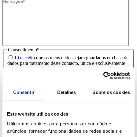
Consentimento
*
Li e aceito
que os meus dados sejam guardados em base de
dados para tratamento deste contacto, única e exclusivamente
por parte da Brindibérica.
Entrega prevista entre 5-6 dias úteis
Consentir
Detalhes
Sobre os cookies
Produtos Relacionados
Comprar
Este website utiliza cookies
Utilizamos cookies para personalizar conteúdo e
Mika
anúncios, fornecer funcionalidades de redes sociais e