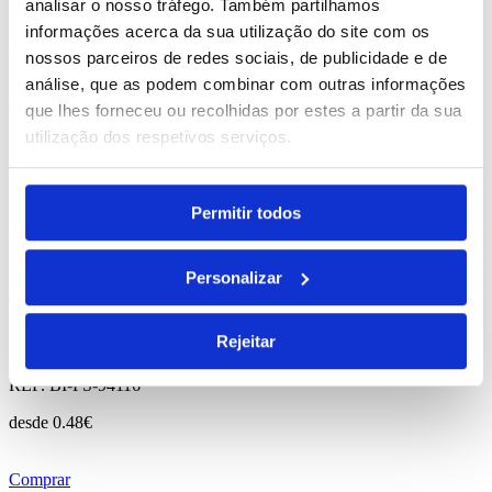
analisar o nosso tráfego. Também partilhamos
REF. BI-PS-98006
informações acerca da sua utilização do site com os
desde
0.96
€
nossos parceiros de redes sociais, de publicidade e de
análise, que as podem combinar com outras informações
Comprar
que lhes forneceu ou recolhidas por estes a partir da sua
utilização dos respetivos serviços.
Korver
REF. BI-PS-94631
Permitir todos
desde
3.37
€
Personalizar
Comprar
Funfaye
Rejeitar
REF. BI-PS-94116
desde
0.48
€
Comprar