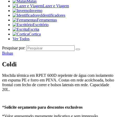
Malas
Lazer e Viagem
Inverno
Identificadores
Ferramentas
Escritório
Escrita
Cortiça
Ver Todos
Pesquisar por:
Bolsas
Coldi
Mochila térmica em RPET 600D repelente de água com isolamento
em espuma PE e forro em PEVA. Costas em rede acolchoada, bolso
frontal com fecho de correr e bolsos laterais em rede. Capacidade
20L.
*
Solicite orçamento para descontos exclusivos
*Valor apresentado meramente indicativo e sem impressão