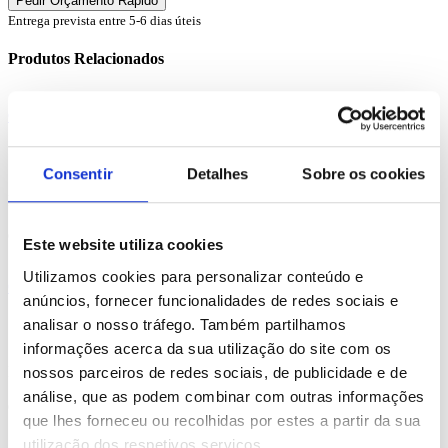
Entrega prevista entre 5-6 dias úteis
Produtos Relacionados
Comprar
Zippers Bpack
Consentir
Detalhes
Sobre os cookies
REF. BI-PS-92280
desde
35.49
€
Este website utiliza cookies
Utilizamos cookies para personalizar conteúdo e
Comprar
anúncios, fornecer funcionalidades de redes sociais e
analisar o nosso tráfego. Também partilhamos
Graphs Bpack
informações acerca da sua utilização do site com os
REF. BI-PS-92668
nossos parceiros de redes sociais, de publicidade e de
análise, que as podem combinar com outras informações
desde
16.46
€
que lhes forneceu ou recolhidas por estes a partir da sua
utilização dos respetivos serviços.