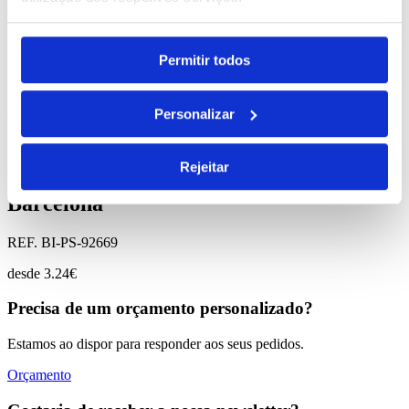
Comprar
Lunar
Permitir todos
REF. BI-PS-92164
Personalizar
desde
20.42
€
Comprar
Rejeitar
Barcelona
REF. BI-PS-92669
desde
3.24
€
Precisa de um orçamento personalizado?
Estamos ao dispor para responder aos seus pedidos.
Orçamento