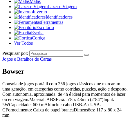
Malas
Lazer e Viagem
Inverno
Identificadores
Ferramentas
Escritório
Escrita
Cortiça
Ver Todos
Pesquisar por:
Jogos e Baralhos de Cartas
Bowser
Consola de jogos portátil com 256 jogos clássicos que marcaram
uma geração, em categorias como corridas, puzzles, ação e desporto.
Com autonomia, aproximada, de 4h é ideal para momentos de lazer
ou em viagem.Material: ABSEcrã: 5’8 x 43mm (2’84”)Input:
5WCapacidade: 600 mAhInclui: cabo USB-A / USB-
CFornecimento: Caixa de papel brancaDimensões: 117 x 80 x 24
mm