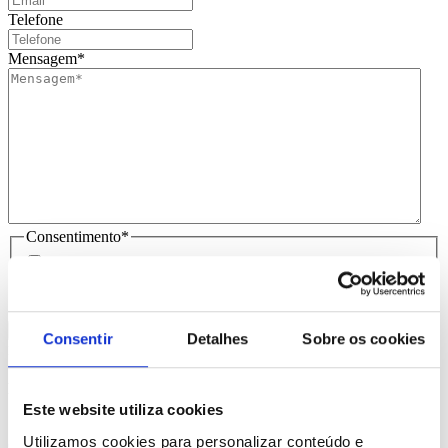
Telefone
Mensagem
*
Consentimento
*
Li e aceito
que os meus dados sejam guardados em base de
dados para tratamento deste contacto, única e exclusivamente
por parte da Brindibérica.
Consentir
Detalhes
Sobre os cookies
Entrega prevista entre 5-6 dias úteis
Produtos Relacionados
Este website utiliza cookies
Utilizamos cookies para personalizar conteúdo e
Comprar