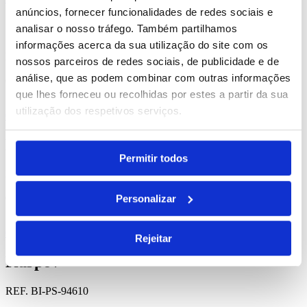
anúncios, fornecer funcionalidades de redes sociais e
Conley
analisar o nosso tráfego. Também partilhamos
informações acerca da sua utilização do site com os
REF. BI-PS-94621
nossos parceiros de redes sociais, de publicidade e de
análise, que as podem combinar com outras informações
desde
1.99
€
que lhes forneceu ou recolhidas por estes a partir da sua
utilização dos respetivos serviços.
Comprar
Portis
Permitir todos
REF. BI-PS-94630
desde
1.95
€
Personalizar
Comprar
Rejeitar
Karpov
REF. BI-PS-94610