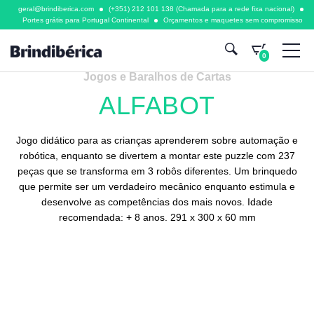
geral@brindiberica.com
(+351) 212 101 138 (Chamada para a rede fixa nacional)
Portes grátis para Portugal Continental
Orçamentos e maquetes sem compromisso
0
Jogos e Baralhos de Cartas
ALFABOT
Jogo didático para as crianças aprenderem sobre automação e
robótica, enquanto se divertem a montar este puzzle com 237
peças que se transforma em 3 robôs diferentes. Um brinquedo
que permite ser um verdadeiro mecânico enquanto estimula e
desenvolve as competências dos mais novos. Idade
recomendada: + 8 anos. 291 x 300 x 60 mm