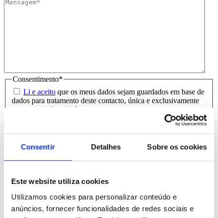
Consentimento
*
Li e aceito
que os meus dados sejam guardados em base de
dados para tratamento deste contacto, única e exclusivamente
por parte da Brindibérica.
Entrega prevista entre 5-6 dias úteis
Consentir
Detalhes
Sobre os cookies
Produtos Relacionados
Comprar
Este website utiliza cookies
Utilizamos cookies para personalizar conteúdo e
Batum
anúncios, fornecer funcionalidades de redes sociais e