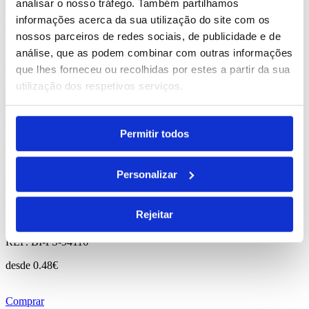
analisar o nosso tráfego. Também partilhamos
REF. BI-PS-94625
informações acerca da sua utilização do site com os
desde
3.12
€
nossos parceiros de redes sociais, de publicidade e de
análise, que as podem combinar com outras informações
Comprar
que lhes forneceu ou recolhidas por estes a partir da sua
utilização dos respetivos serviços.
Landscape S
REF. BI-PS-94601
Permitir todos
desde
1.69
€
Personalizar
Comprar
Funfaye
Rejeitar
REF. BI-PS-94116
desde
0.48
€
Comprar