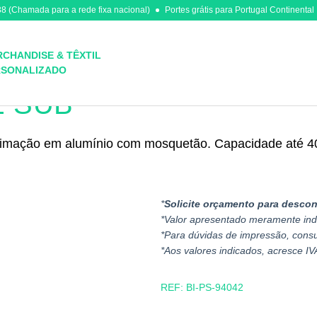
8 (Chamada para a rede fixa nacional)
Portes grátis para Portugal Continental
CHANDISE & TÊXTIL
RSONALIZADO
e Shakers
 SUB
blimação em alumínio com mosquetão. Capacidade até 
*
Solicite orçamento para descon
*Valor apresentado meramente ind
*Para dúvidas de impressão, cons
*Aos valores indicados, acresce IV
REF:
BI-PS-94042