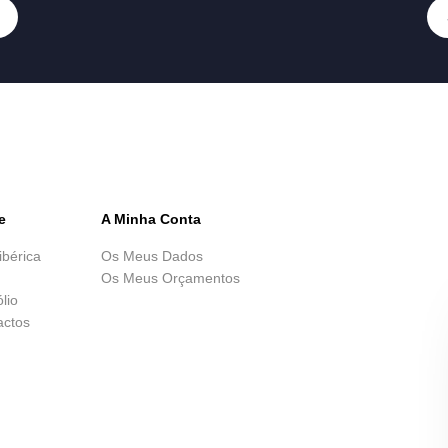
e
A Minha Conta
ibérica
Os Meus Dados
Os Meus Orçamentos
ólio
actos