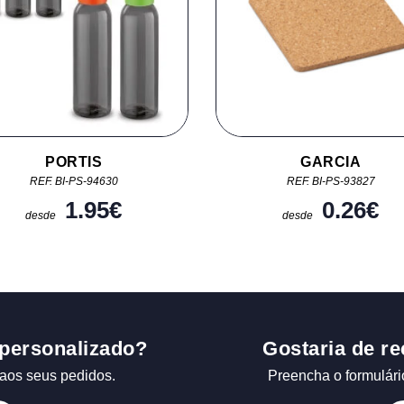
PORTIS
GARCIA
REF. BI-PS-94630
REF. BI-PS-93827
1.95
€
0.26
€
desde
desde
personalizado?
Gostaria de re
aos seus pedidos.
Preencha o formulári