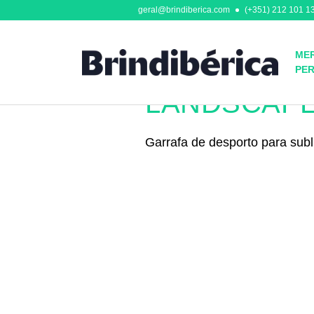
geral@brindiberica.com
(+351) 212 101 13
MER
PE
Garrafas de Desporto, Termos 
LANDSCAPE
Garrafa de desporto para su