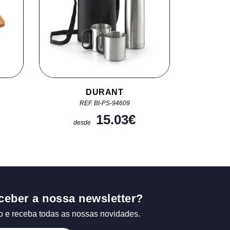
DURANT
REF. BI-PS-94609
15.03
€
desde
ceber a nossa newsletter?
o e receba todas as nossas novidades.