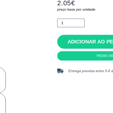
2.05
€
preço base por unidade
Quantidade
de
Landscape
Sub
ADICIONAR AO P
PEDIR O
Entrega prevista entre 5-6 d