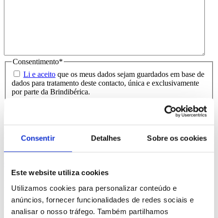
Consentimento
*
Li e aceito
que os meus dados sejam guardados em base de
dados para tratamento deste contacto, única e exclusivamente
por parte da Brindibérica.
Entrega prevista entre 5-6 dias úteis
Produtos Relacionados
Consentir
Detalhes
Sobre os cookies
Comprar
Este website utiliza cookies
Ingram
Utilizamos cookies para personalizar conteúdo e
anúncios, fornecer funcionalidades de redes sociais e
REF. BI-PS-94682
analisar o nosso tráfego. Também partilhamos