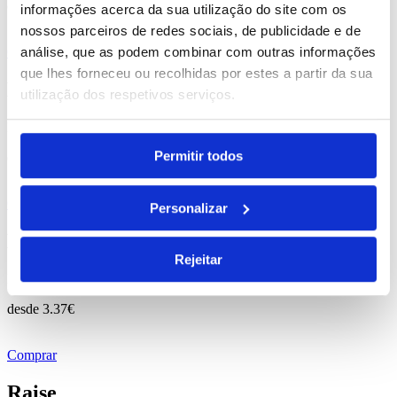
desde
7.53
€
informações acerca da sua utilização do site com os
nossos parceiros de redes sociais, de publicidade e de
análise, que as podem combinar com outras informações
Comprar
que lhes forneceu ou recolhidas por estes a partir da sua
Busan
utilização dos respetivos serviços.
REF. BI-PS-92567
Permitir todos
desde
8.98
€
Comprar
Personalizar
Korver
Rejeitar
REF. BI-PS-94631
desde
3.37
€
Comprar
Raise