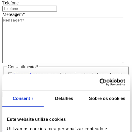
Telefone
Mensagem
*
Consentimento
*
Li e aceito
que os meus dados sejam guardados em base de
dados para tratamento deste contacto, única e exclusivamente
por parte da Brindibérica.
Consentir
Detalhes
Sobre os cookies
Entrega prevista entre 5-6 dias úteis
Produtos Relacionados
Este website utiliza cookies
Comprar
Utilizamos cookies para personalizar conteúdo e