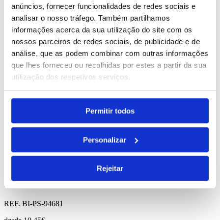
anúncios, fornecer funcionalidades de redes sociais e
Safe
analisar o nosso tráfego. Também partilhamos
informações acerca da sua utilização do site com os
REF. BI-PS-94680
nossos parceiros de redes sociais, de publicidade e de
desde
7.58
€
análise, que as podem combinar com outras informações
que lhes forneceu ou recolhidas por estes a partir da sua
utilização dos respetivos serviços.
Comprar
Raise
Permitir todos
REF. BI-PS-94646
desde
1.51
€
Personalizar
Comprar
Rejeitar
Monarda
REF. BI-PS-94681