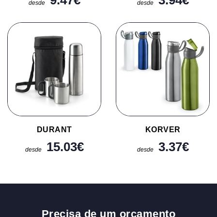
9.47
€
3.94
€
desde
desde
DURANT
KORVER
15.03
€
3.37
€
desde
desde
Precisa de um orçamento