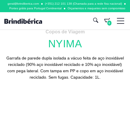
geral@brindiberica.com
(+351) 212 101 138 (Chamada para a rede fixa nacional)
Portes grátis para Portugal Continental
Orçamentos e maquetes sem compromisso
0
Copos de Viagem
NYIMA
Garrafa de parede dupla isolada a vácuo feita de aço inoxidável
reciclado (90% aço inoxidável reciclado e 10% aço inoxidável)
com pega lateral. Com tampa em PP e copo em aço inoxidável
reciclado. Sem fugas. Capacidade: 1L.