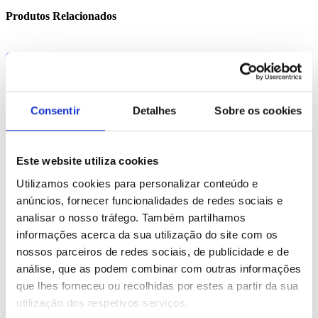
Produtos Relacionados
Comprar
Lone
Consentir
Detalhes
Sobre os cookies
REF. BI-PS-93318
desde
5.30
€
Este website utiliza cookies
Comprar
Utilizamos cookies para personalizar conteúdo e
anúncios, fornecer funcionalidades de redes sociais e
Valentina
analisar o nosso tráfego. Também partilhamos
informações acerca da sua utilização do site com os
REF. BI-PS-92720
nossos parceiros de redes sociais, de publicidade e de
desde
0.54
€
análise, que as podem combinar com outras informações
que lhes forneceu ou recolhidas por estes a partir da sua
Comprar
utilização dos respetivos serviços.