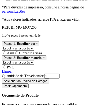
*Para dúvidas de impressão, consulte a nossa página de
personalizações
*Aos valores indicados, acresce IVA à taxa em vigor
REF:
BI-MO-MO7265
1.64
€
preço base por unidade
Passo 1:
Escolher cor *
Azul
Cinzento Cinza
Passo 2:
Escolher material *
PVC
Limpar
Quantidade de Travelconfort
Adicionar ao Pedido de Cotação
Pedir Orçamento
Orçamento do Produto
Estamos ao dispor para responder aos seus pedidos.