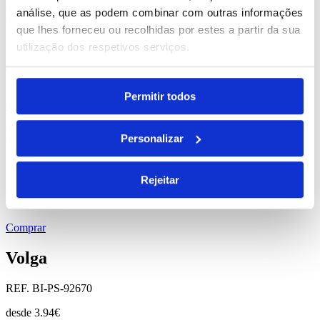
Mika
análise, que as podem combinar com outras informações
que lhes forneceu ou recolhidas por estes a partir da sua
REF. BI-PS-98006
utilização dos respetivos serviços.
desde
0.96
€
Permitir todos
Comprar
Naturel
Personalizar
REF. BI-PS-94683
Rejeitar
desde
9.47
€
Comprar
Volga
REF. BI-PS-92670
desde
3.94
€