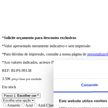
*
Solicite orçamento para descontos exclusivos
*Valor apresentado meramente indicativo e sem impressão
*Para dúvidas de impressão, consulte a nossa página de
personalizaçõ
*Aos valores indicados, acresce IVA à taxa em vigor
REF:
BI-PS-99138
3.59
€
preço base por unidade
Consentir
Em stock
Passo 1:
Escolher cor *
Este website utiliza cookies
Amarelo
Azul
Azul Claro
Branco
Preto
Vermelho