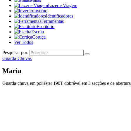
Malas
Lazer e Viagem
Inverno
Identificadores
Ferramentas
Escritório
Escrita
Cortiça
Ver Todos
Pesquisar por:
Guarda-Chuvas
Maria
Guarda-chuva em poliéster 190T dobrável em 3 secções e de abertur