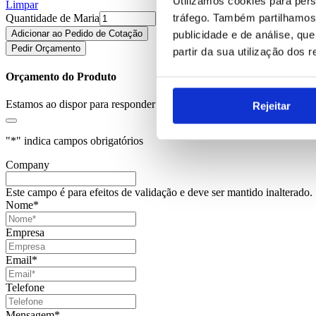
Utilizamos cookies para pers
Limpar
tráfego. Também partilhamos 
Quantidade de Maria
Adicionar ao Pedido de Cotação
publicidade e de análise, q
Pedir Orçamento
partir da sua utilização dos 
Orçamento do Produto
Estamos ao dispor para responder aos seus pedidos.
Rejeitar
"
*
" indica campos obrigatórios
Company
Este campo é para efeitos de validação e deve ser mantido inalterado.
Nome
*
Empresa
Email
*
Telefone
Mensagem
*