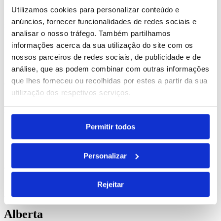
Utilizamos cookies para personalizar conteúdo e
anúncios, fornecer funcionalidades de redes sociais e
Comprar
analisar o nosso tráfego. Também partilhamos
Jason
informações acerca da sua utilização do site com os
nossos parceiros de redes sociais, de publicidade e de
REF. BI-PS-99011
análise, que as podem combinar com outras informações
que lhes forneceu ou recolhidas por estes a partir da sua
desde
1.77
€
utilização dos respetivos serviços.
Comprar
Permitir todos
Guil
REF. BI-PS-99126
Personalizar
desde
9.71
€
Rejeitar
Comprar
Alberta