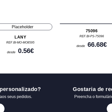
75096
REF. BI-PS-75096
LANY
66.68
€
REF. BI-MO-MO8595
desde
0.56
€
desde
personalizado?
Gostaria de re
aos seus pedidos.
Preencha o formulári