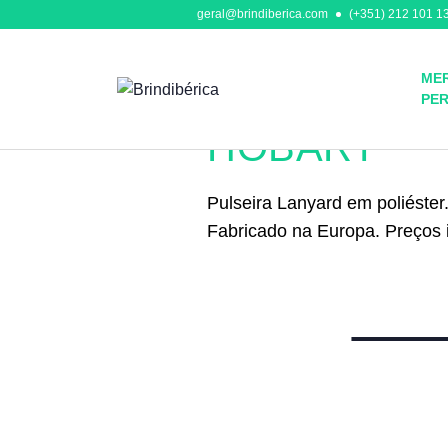
geral@brindiberica.com
(+351) 212 101 13
MER
PE
Identificadores
HOBART
Pulseira Lanyard em poliéster.
Fabricado na Europa. Preços 