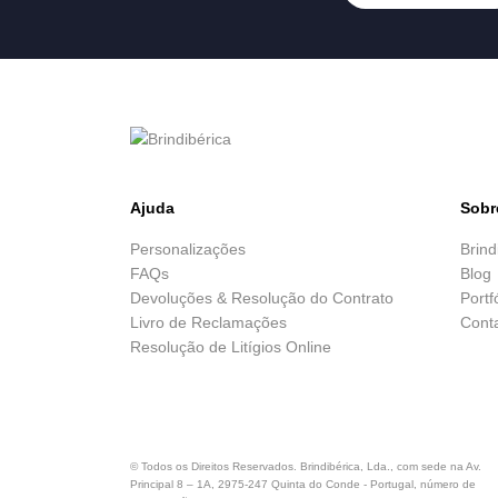
Ajuda
Sobr
Personalizações
Brind
FAQs
Blog
Devoluções & Resolução do Contrato
Portf
Livro de Reclamações
Cont
Resolução de Litígios Online
© Todos os Direitos Reservados. Brindibérica, Lda., com sede na Av.
Principal 8 – 1A, 2975-247 Quinta do Conde - Portugal, número de