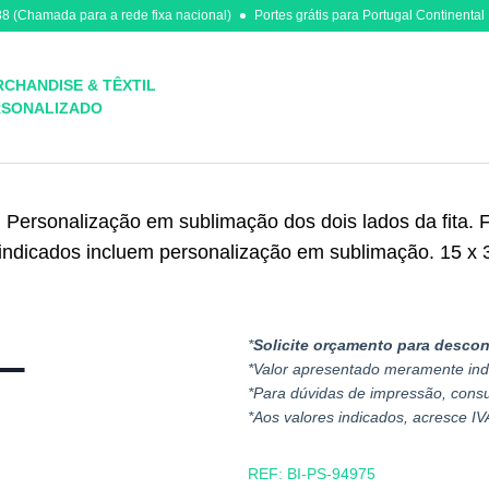
8 (Chamada para a rede fixa nacional)
Portes grátis para Portugal Continental
CHANDISE & TÊXTIL
RSONALIZADO
 Personalização em sublimação dos dois lados da fita. Fe
indicados incluem personalização em sublimação. 15 x
*
Solicite orçamento para descon
*Valor apresentado meramente ind
*Para dúvidas de impressão, cons
*Aos valores indicados, acresce IV
REF:
BI-PS-94975