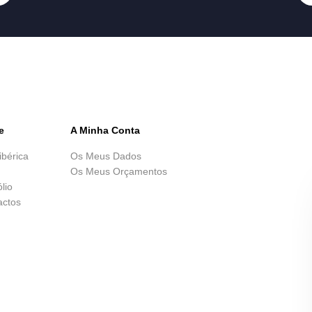
e
A Minha Conta
ibérica
Os Meus Dados
Os Meus Orçamentos
ólio
actos