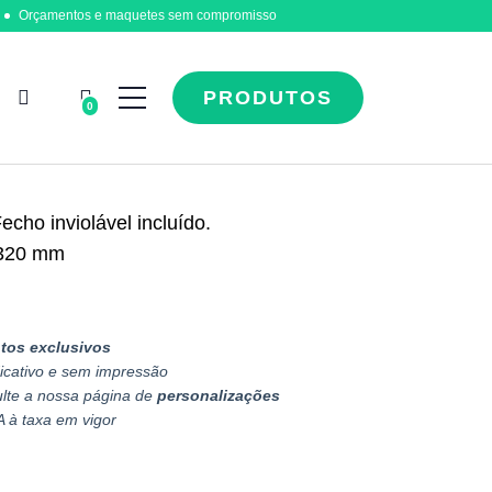
Orçamentos e maquetes sem compromisso
PRODUTOS
0
cho inviolável incluído.
 320 mm
tos exclusivos
icativo e sem impressão
ulte a nossa página de
personalizações
A à taxa em vigor