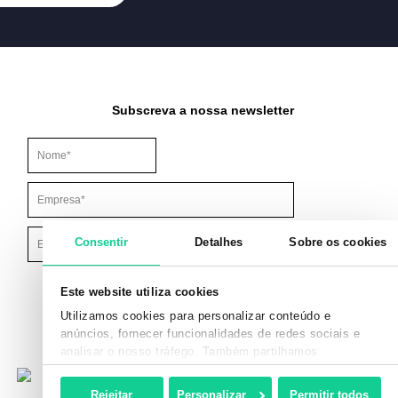
Subscreva a nossa newsletter
Este campo é para efeitos de validação e deve ser mantido inalt
Consentir
Detalhes
Sobre os cookies
Este website utiliza cookies
Utilizamos cookies para personalizar conteúdo e
anúncios, fornecer funcionalidades de redes sociais e
analisar o nosso tráfego. Também partilhamos
informações acerca da sua utilização do site com os
nossos parceiros de redes sociais, de publicidade e de
Rejeitar
Personalizar
Permitir todos