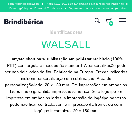
geral@brindiberica.com
(+351) 212 101 138 (Chamada para a rede fixa nacional)
Portes grátis para Portugal Continental
Orçamentos e maquetes sem compromisso
0
Identificadores
WALSALL
Lanyard short para sublimação em poliéster reciclado (100%
rPET) com argola e mosquetão standard. A personalização pode
ser nos dois lados da fita. Fabricado na Europa. Preços indicados
incluem personalização em sublimação. Área de
personalização/lado: 20 x 150 mm. Em impressões em ambos os
lados não é garantida impressão simétrica. Se o logótipo for
impresso em ambos os lados, a impressão do logótipo no verso
pode não ficar centrada com a impressão da frente, ou com
logótipo incompleto. 20 x 150 mm