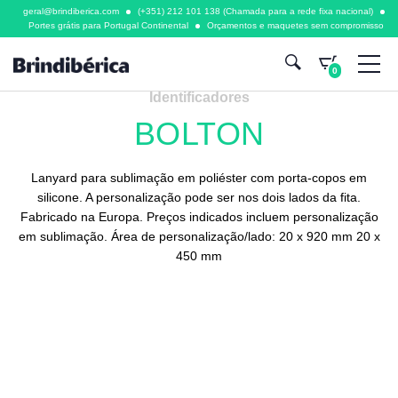
geral@brindiberica.com
(+351) 212 101 138 (Chamada para a rede fixa nacional)
Portes grátis para Portugal Continental
Orçamentos e maquetes sem compromisso
0
Identificadores
BOLTON
Lanyard para sublimação em poliéster com porta-copos em
silicone. A personalização pode ser nos dois lados da fita.
Fabricado na Europa. Preços indicados incluem personalização
em sublimação. Área de personalização/lado: 20 x 920 mm 20 x
450 mm