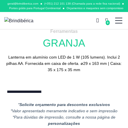
geral@brindiberica.com
(+351) 212 101 138 (Chamada para a rede fixa nacional)
Portes grátis para Portugal Continental
Orçamentos e maquetes sem compromisso
0
Ferramentas
GRANJA
Lanterna em alumínio com LED de 1 W (105 lumens). Inclui 2
pilhas AA. Fornecida em caixa de oferta. ø29 x 163 mm | Caixa:
35 x 175 x 35 mm
*
Solicite orçamento para descontos exclusivos
*Valor apresentado meramente indicativo e sem impressão
*Para dúvidas de impressão, consulte a nossa página de
personalizações