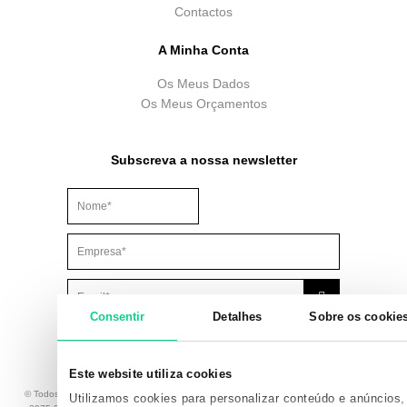
Contactos
A Minha Conta
Os Meus Dados
Os Meus Orçamentos
Subscreva a nossa newsletter
Este campo é para efeitos de validação e deve ser mantido
Consentir
Detalhes
Sobre os cookie
Este website utiliza cookies
© Todos os Direitos Reservados. Brindibérica, Lda., com sede na Av. Principal 8 – 1A,
Utilizamos cookies para personalizar conteúdo e anúncios,