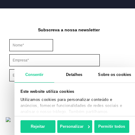
Subscreva a nossa newsletter
Este campo é para efeitos de validação e deve ser mantido inalt
Consentir
Detalhes
Sobre os cookies
Este website utiliza cookies
Utilizamos cookies para personalizar conteúdo e
anúncios, fornecer funcionalidades de redes sociais e
analisar o nosso tráfego. Também partilhamos
informações acerca da sua utilização do site com os
nossos parceiros de redes sociais, de publicidade e de
Rejeitar
Personalizar
Permitir todos
análise, que as podem combinar com outras informações
Powered by
SmartKISS