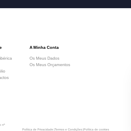
e
A Minha Conta
ibérica
Os Meus Dados
Os Meus Orçamentos
ólio
actos
o nº
Política de Privacidade
Termos e Condições
Política de cookies