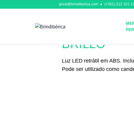
geral@brindiberica.com
(+351) 212 101 13
MER
PE
Ferramentas
BRILLO
Luz LED retrátil em ABS. Incl
Pode ser utilizado como cande