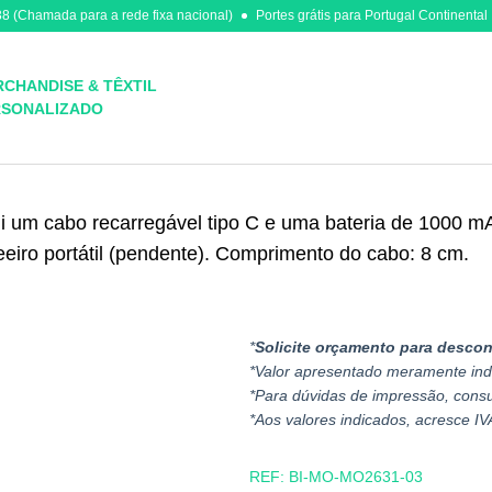
8 (Chamada para a rede fixa nacional)
Portes grátis para Portugal Continental
CHANDISE & TÊXTIL
RSONALIZADO
ui um cabo recarregável tipo C e uma bateria de 1000 mA
eiro portátil (pendente). Comprimento do cabo: 8 cm.
*
Solicite orçamento para descon
*Valor apresentado meramente ind
*Para dúvidas de impressão, cons
*Aos valores indicados, acresce IV
REF:
BI-MO-MO2631-03