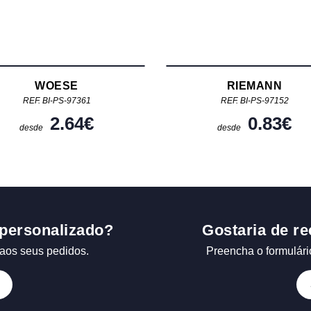
WOESE
RIEMANN
REF. BI-PS-97361
REF. BI-PS-97152
2.64
€
0.83
€
desde
desde
personalizado?
Gostaria de re
aos seus pedidos.
Preencha o formulári