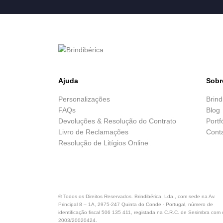
Ajuda
Sobr
Personalizações
Brind
FAQs
Blog
Devoluções & Resolução do Contrato
Portf
Livro de Reclamações
Cont
Resolução de Litígios Online
© Todos os Direitos Reservados. Brindibérica, Lda., com sede na Av.
Principal 8 – 1A, 2975-247 Quinta do Conde - Portugal, número de
identificação fiscal 506 135 411, registada na C.R.C. de Sesimbra com 
2003/20020424.