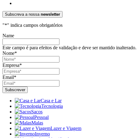
Subscreva a nossa
newsletter
"
*
" indica campos obrigatórios
Name
Este campo é para efeitos de validação e deve ser mantido inalterado.
Nome
*
Empresa
*
Email
*
Casa e Lar
Tecnologia
Sacos
Pessoal
Malas
Lazer e Viagem
Inverno