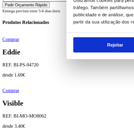
Utilizamos cookies para pers
tráfego. Também partilhamos 
Entrega prevista entre 5-6 dias úteis
publicidade e de análise, q
partir da sua utilização dos 
Produtos Relacionados
Comprar
Rejeitar
Eddie
REF. BI-PS-94720
desde
1.69
€
Comprar
Visible
REF. BI-MO-MO8062
desde
3.40
€