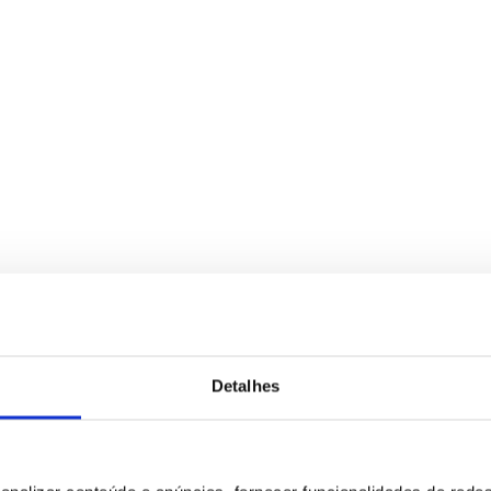
Detalhes
para tratamento deste contacto, única e exclusivamente por parte da B