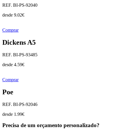
REF. BI-PS-92040
desde
9.02
€
Comprar
Dickens A5
REF. BI-PS-93485
desde
4.59
€
Comprar
Poe
REF. BI-PS-92046
desde
1.99
€
Precisa de um orçamento personalizado?