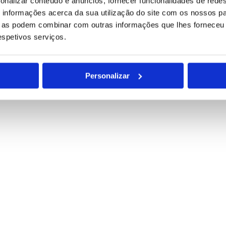
onalizar conteúdo e anúncios, fornecer funcionalidades de redes
informações acerca da sua utilização do site com os nossos pa
ue as podem combinar com outras informações que lhes forneceu 
para tratamento deste contacto, única e exclusivamente por parte da B
respetivos serviços.
Personalizar