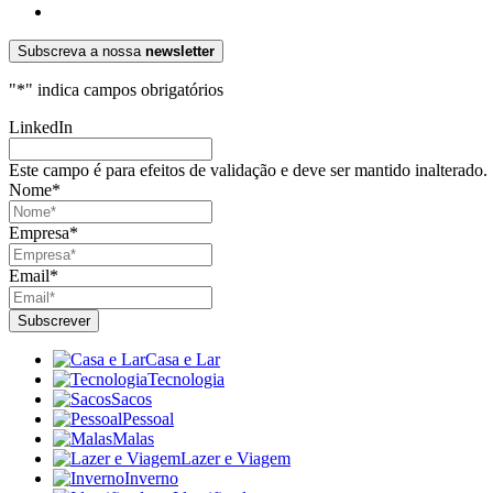
Subscreva a nossa
newsletter
"
*
" indica campos obrigatórios
LinkedIn
Este campo é para efeitos de validação e deve ser mantido inalterado.
Nome
*
Empresa
*
Email
*
Casa e Lar
Tecnologia
Sacos
Pessoal
Malas
Lazer e Viagem
Inverno