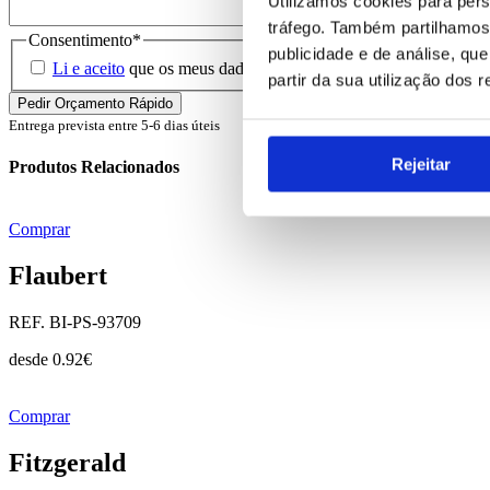
Utilizamos cookies para pers
tráfego. Também partilhamos 
Consentimento
*
publicidade e de análise, q
Li e aceito
que os meus dados sejam guardados em base de dados 
partir da sua utilização dos 
Entrega prevista entre 5-6 dias úteis
Rejeitar
Produtos Relacionados
Comprar
Flaubert
REF. BI-PS-93709
desde
0.92
€
Comprar
Fitzgerald