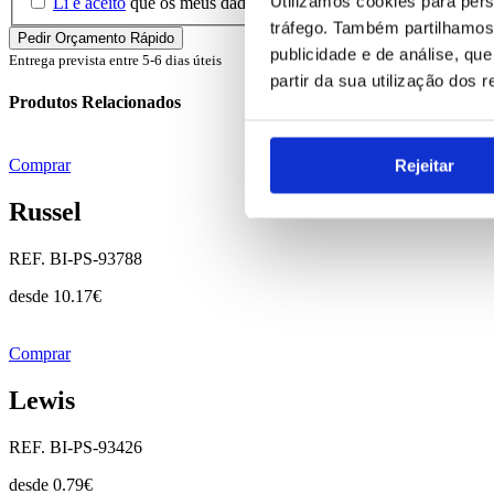
Utilizamos cookies para pers
Li e aceito
que os meus dados sejam guardados em base de dados 
tráfego. Também partilhamos 
publicidade e de análise, q
Entrega prevista entre 5-6 dias úteis
partir da sua utilização dos 
Produtos Relacionados
Rejeitar
Comprar
Russel
REF. BI-PS-93788
desde
10.17
€
Comprar
Lewis
REF. BI-PS-93426
desde
0.79
€