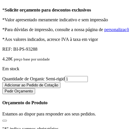
*
Solicite orçamento para descontos exclusivos
*Valor apresentado meramente indicativo e sem impressão
*Para dúvidas de impressão, consulte a nossa página de
personalizaçõ
*Aos valores indicados, acresce IVA à taxa em vigor
REF:
BI-PS-93288
4.28
€
preço base por unidade
Em stock
Quantidade de Organic Semi-rigid
Adicionar ao Pedido de Cotação
Pedir Orçamento
Orçamento do Produto
Estamos ao dispor para responder aos seus pedidos.
"
*
" indica campos obrigatórios