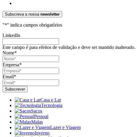
Subscreva a nossa
newsletter
"
*
" indica campos obrigatórios
LinkedIn
Este campo é para efeitos de validação e deve ser mantido inalterado.
Nome
*
Empresa
*
Email
*
Casa e Lar
Tecnologia
Sacos
Pessoal
Malas
Lazer e Viagem
Inverno