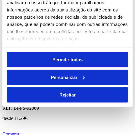
analisar o nosso tráfego. Também partilhamos
REF. BI-PS-93707
informações acerca da sua utilização do site com os
desde
1.08
€
nossos parceiros de redes sociais, de publicidade e de
análise, que as podem combinar com outras informações
Comprar
que lhes forneceu ou recolhidas por estes a partir da sua
utilização dos respetivos serviços.
Siza
REF. BI-PS-91935
Permitir todos
desde
0.30
€
Personalizar
Comprar
Serpa
Rejeitar
REF. BI-PS-92069
desde
11.29
€
Comprar