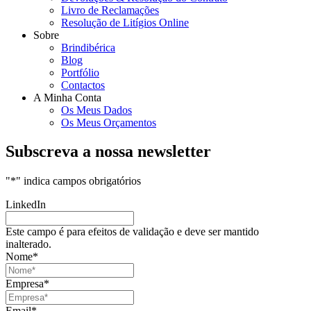
Livro de Reclamações
Resolução de Litígios Online
Sobre
Brindibérica
Blog
Portfólio
Contactos
A Minha Conta
Os Meus Dados
Os Meus Orçamentos
Subscreva a nossa newsletter
"
*
" indica campos obrigatórios
LinkedIn
Este campo é para efeitos de validação e deve ser mantido
inalterado.
Nome
*
Empresa
*
Email
*