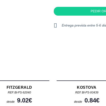
PEDIR O
Entrega prevista entre 5-6 dia
FITZGERALD
KOSTOVA
REF. BI-PS-92040
REF. BI-PS-93439
9.02
€
0.84
€
desde
desde