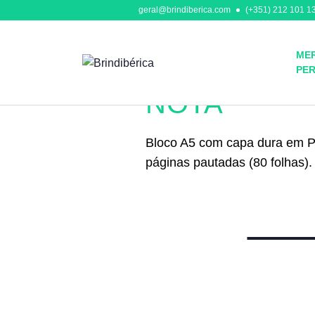
geral@brindiberica.com
(+351) 212 101 13
MER
PE
Blocos de Notas
NOTA
Bloco A5 com capa dura em PU
páginas pautadas (80 folhas).