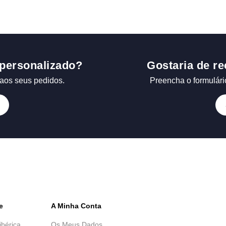
personalizado?
Gostaria de re
aos seus pedidos.
Preencha o formulári
e
A Minha Conta
ibérica
Os Meus Dados