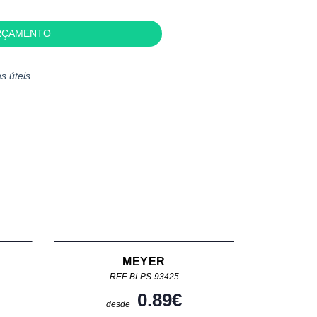
RÇAMENTO
s úteis
MEYER
REF. BI-PS-93425
0.89
€
desde