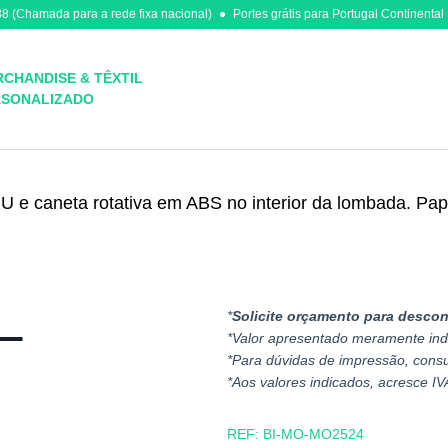
8 (Chamada para a rede fixa nacional)
Portes grátis para Portugal Continental
CHANDISE & TÊXTIL
RSONALIZADO
 e caneta rotativa em ABS no interior da lombada. Pap
*
Solicite orçamento para descon
*Valor apresentado meramente ind
*Para dúvidas de impressão, cons
*Aos valores indicados, acresce IV
REF:
BI-MO-MO2524