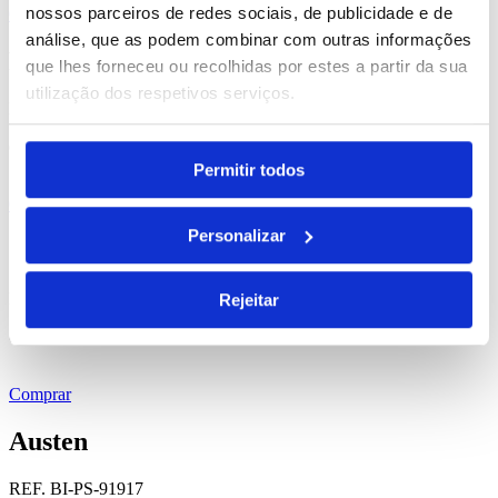
nossos parceiros de redes sociais, de publicidade e de
Comprar
análise, que as podem combinar com outras informações
Puzo
que lhes forneceu ou recolhidas por estes a partir da sua
utilização dos respetivos serviços.
REF. BI-PS-93463
desde
0.72
€
Permitir todos
Comprar
Personalizar
Siza
REF. BI-PS-91935
Rejeitar
desde
0.30
€
Comprar
Austen
REF. BI-PS-91917