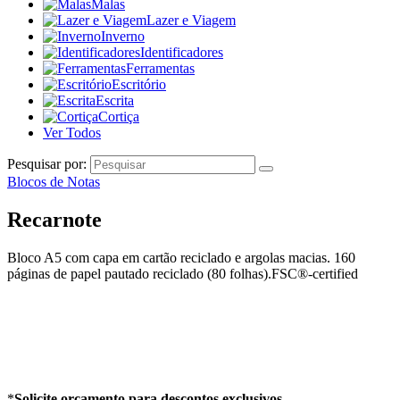
Malas
Lazer e Viagem
Inverno
Identificadores
Ferramentas
Escritório
Escrita
Cortiça
Ver Todos
Pesquisar por:
Blocos de Notas
Recarnote
Bloco A5 com capa em cartão reciclado e argolas macias. 160
páginas de papel pautado reciclado (80 folhas).FSC®-certified
*
Solicite orçamento para descontos exclusivos