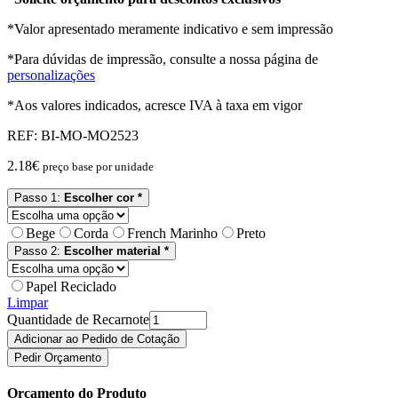
*Valor apresentado meramente indicativo e sem impressão
*Para dúvidas de impressão, consulte a nossa página de
personalizações
*Aos valores indicados, acresce IVA à taxa em vigor
REF:
BI-MO-MO2523
2.18
€
preço base por unidade
Passo 1:
Escolher cor *
Bege
Corda
French Marinho
Preto
Passo 2:
Escolher material *
Papel Reciclado
Limpar
Quantidade de Recarnote
Adicionar ao Pedido de Cotação
Pedir Orçamento
Orçamento do Produto