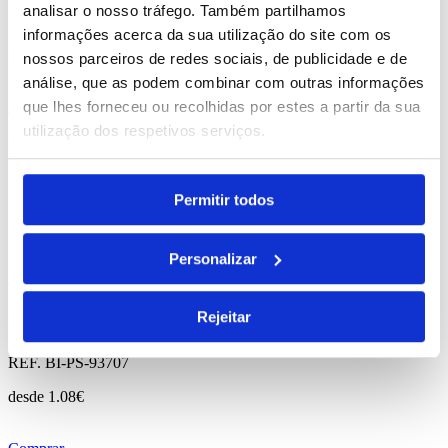
analisar o nosso tráfego. Também partilhamos
REF. BI-PS-93715
informações acerca da sua utilização do site com os
desde
1.09
€
nossos parceiros de redes sociais, de publicidade e de
análise, que as podem combinar com outras informações
que lhes forneceu ou recolhidas por estes a partir da sua
Comprar
utilização dos respetivos serviços.
Flaubert
REF. BI-PS-93709
Permitir todos
desde
0.92
€
Personalizar
Comprar
Marlowe
Rejeitar
REF. BI-PS-93707
desde
1.08
€