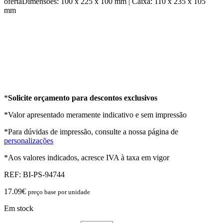
ofertaDimensões: 100 x 225 x 100 mm | Caixa: 110 x 235 x 105
mm
*
Solicite orçamento para descontos exclusivos
*Valor apresentado meramente indicativo e sem impressão
*Para dúvidas de impressão, consulte a nossa página de
personalizações
*Aos valores indicados, acresce IVA à taxa em vigor
REF:
BI-PS-94744
17.09
€
preço base por unidade
Em stock