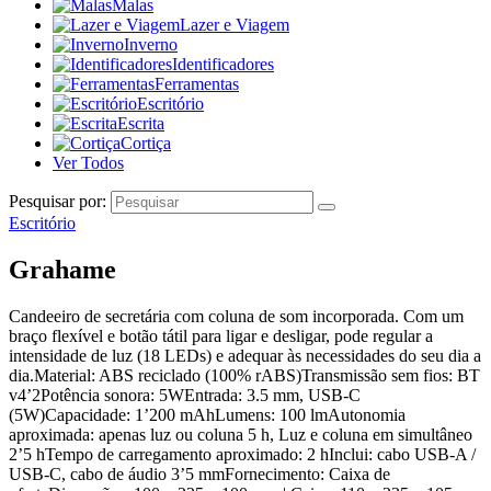
Malas
Lazer e Viagem
Inverno
Identificadores
Ferramentas
Escritório
Escrita
Cortiça
Ver Todos
Pesquisar por:
Escritório
Grahame
Candeeiro de secretária com coluna de som incorporada. Com um
braço flexível e botão tátil para ligar e desligar, pode regular a
intensidade de luz (18 LEDs) e adequar às necessidades do seu dia a
dia.Material: ABS reciclado (100% rABS)Transmissão sem fios: BT
v4’2Potência sonora: 5WEntrada: 3.5 mm, USB-C
(5W)Capacidade: 1’200 mAhLumens: 100 lmAutonomia
aproximada: apenas luz ou coluna 5 h, Luz e coluna em simultâneo
2’5 hTempo de carregamento aproximado: 2 hInclui: cabo USB-A /
USB-C, cabo de áudio 3’5 mmFornecimento: Caixa de