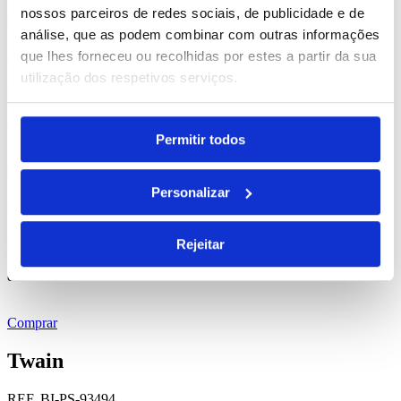
nossos parceiros de redes sociais, de publicidade e de
Comprar
análise, que as podem combinar com outras informações
Austen
que lhes forneceu ou recolhidas por estes a partir da sua
utilização dos respetivos serviços.
REF. BI-PS-91917
desde
0.20
€
Permitir todos
Comprar
Personalizar
Paszo
Rejeitar
REF. BI-PS-92044
desde
13.49
€
Comprar
Twain
REF. BI-PS-93494