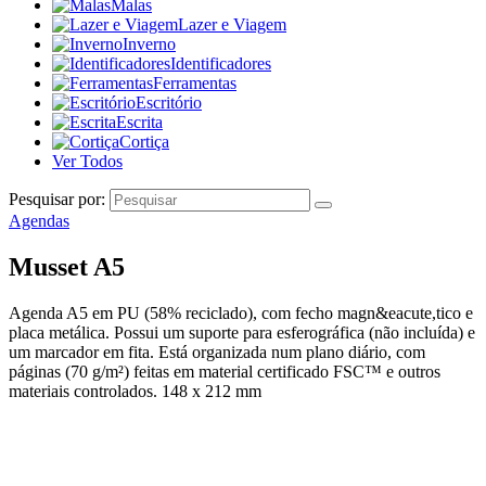
Malas
Lazer e Viagem
Inverno
Identificadores
Ferramentas
Escritório
Escrita
Cortiça
Ver Todos
Pesquisar por:
Agendas
Musset A5
Agenda A5 em PU (58% reciclado), com fecho magn&eacute,tico e
placa metálica. Possui um suporte para esferográfica (não incluída) e
um marcador em fita. Está organizada num plano diário, com
páginas (70 g/m²) feitas em material certificado FSC™ e outros
materiais controlados. 148 x 212 mm