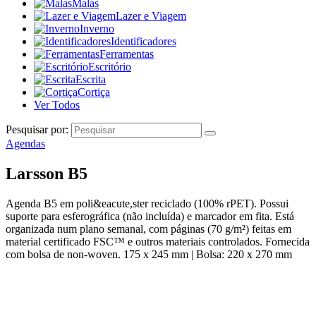
Malas
Lazer e Viagem
Inverno
Identificadores
Ferramentas
Escritório
Escrita
Cortiça
Ver Todos
Pesquisar por:
Agendas
Larsson B5
Agenda B5 em poli&eacute,ster reciclado (100% rPET). Possui
suporte para esferográfica (não incluída) e marcador em fita. Está
organizada num plano semanal, com páginas (70 g/m²) feitas em
material certificado FSC™ e outros materiais controlados. Fornecida
com bolsa de non-woven. 175 x 245 mm | Bolsa: 220 x 270 mm