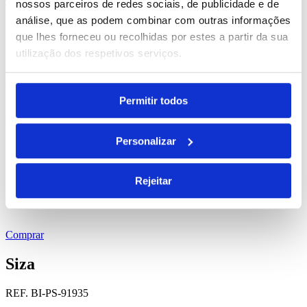
Comprar
nossos parceiros de redes sociais, de publicidade e de
análise, que as podem combinar com outras informações
Corbin
que lhes forneceu ou recolhidas por estes a partir da sua
utilização dos respetivos serviços.
REF. BI-PS-93717
desde
2.66
€
Permitir todos
Comprar
Personalizar
Bulfinch
REF. BI-PS-93461
Rejeitar
desde
0.37
€
Comprar
Siza
REF. BI-PS-91935