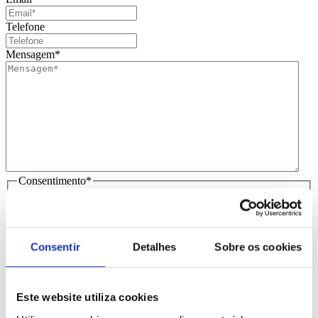
Telefone
Mensagem
*
Consentimento
*
Li e aceito
que os meus dados sejam guardados em base de
dados para tratamento deste contacto, única e exclusivamente
por parte da Brindibérica.
Consentir
Detalhes
Sobre os cookies
Entrega prevista entre 5-6 dias úteis
Produtos Relacionados
Este website utiliza cookies