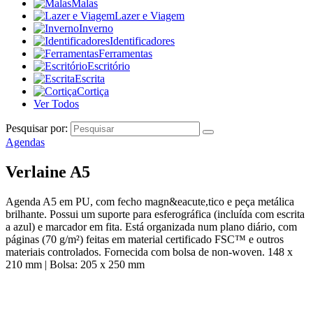
Malas
Lazer e Viagem
Inverno
Identificadores
Ferramentas
Escritório
Escrita
Cortiça
Ver Todos
Pesquisar por:
Agendas
Verlaine A5
Agenda A5 em PU, com fecho magn&eacute,tico e peça metálica
brilhante. Possui um suporte para esferográfica (incluída com escrita
a azul) e marcador em fita. Está organizada num plano diário, com
páginas (70 g/m²) feitas em material certificado FSC™ e outros
materiais controlados. Fornecida com bolsa de non-woven. 148 x
210 mm | Bolsa: 205 x 250 mm