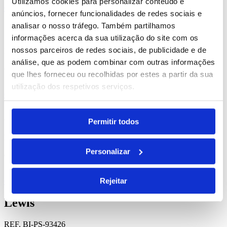
Utilizamos cookies para personalizar conteúdo e
Comprar
anúncios, fornecer funcionalidades de redes sociais e
analisar o nosso tráfego. Também partilhamos
Serpa
informações acerca da sua utilização do site com os
nossos parceiros de redes sociais, de publicidade e de
REF. BI-PS-92069
análise, que as podem combinar com outras informações
desde
11.29
€
que lhes forneceu ou recolhidas por estes a partir da sua
utilização dos respetivos serviços.
Comprar
Auster
Permitir todos
REF. BI-PS-92073
Personalizar
desde
16.50
€
Rejeitar
Comprar
Lewis
REF. BI-PS-93426