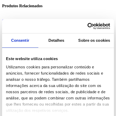
Produtos Relacionados
Comprar
Ecown
Consentir
Detalhes
Sobre os cookies
REF. BI-PS-93495
desde
0.67
€
Este website utiliza cookies
Comprar
Utilizamos cookies para personalizar conteúdo e
anúncios, fornecer funcionalidades de redes sociais e
Flaubert
analisar o nosso tráfego. Também partilhamos
informações acerca da sua utilização do site com os
REF. BI-PS-93709
nossos parceiros de redes sociais, de publicidade e de
desde
0.92
€
análise, que as podem combinar com outras informações
que lhes forneceu ou recolhidas por estes a partir da sua
Comprar
utilização dos respetivos serviços.