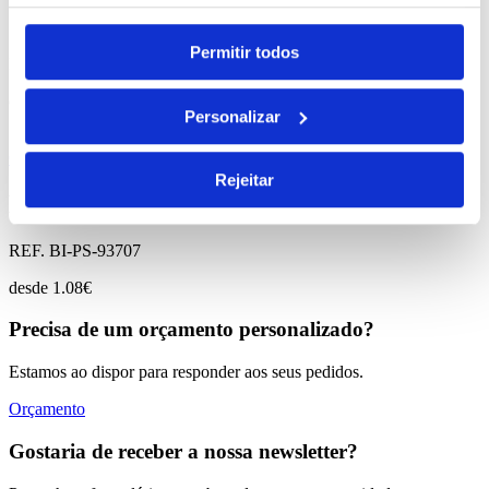
Stooky
Permitir todos
REF. BI-PS-93421
desde
0.15
€
Personalizar
Comprar
Rejeitar
Marlowe
REF. BI-PS-93707
desde
1.08
€
Precisa de um orçamento personalizado?
Estamos ao dispor para responder aos seus pedidos.
Orçamento
Gostaria de receber a nossa newsletter?