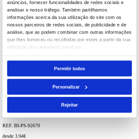
anúncios, fornecer funcionalidades de redes sociais e
Purus
analisar o nosso tráfego. Também partilhamos
informações acerca da sua utilização do site com os
REF. BI-PS-92671
nossos parceiros de redes sociais, de publicidade e de
desde
2.12
€
análise, que as podem combinar com outras informações
que lhes forneceu ou recolhidas por estes a partir da sua
Comprar
utilização dos respetivos serviços.
Fit
Permitir todos
REF. BI-PS-92511
desde
11.25
€
Personalizar
Comprar
Rejeitar
Volga
REF. BI-PS-92670
desde
3.94
€