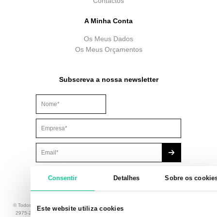
Contactos
A Minha Conta
Os Meus Dados
Os Meus Orçamentos
Subscreva a nossa newsletter
Este campo é para efeitos de validação e deve ser mantido
Consentir
Detalhes
Sobre os cookie
© Todos os Direitos Reservados. Brindibérica, Lda., com sede na Av. Principal 8 – 1A,
Este website utiliza cookies
2975-247 Quinta do Conde - Portugal, número de identificação fiscal 506 135 411,