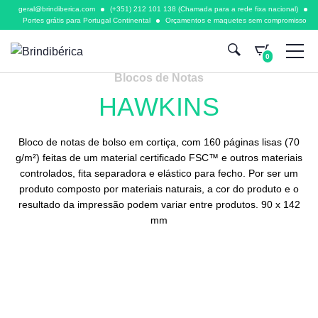
geral@brindiberica.com
(+351) 212 101 138 (Chamada para a rede fixa nacional)
Portes grátis para Portugal Continental
Orçamentos e maquetes sem compromisso
0
Blocos de Notas
HAWKINS
Bloco de notas de bolso em cortiça, com 160 páginas lisas (70
g/m²) feitas de um material certificado FSC™ e outros materiais
controlados, fita separadora e elástico para fecho. Por ser um
produto composto por materiais naturais, a cor do produto e o
resultado da impressão podem variar entre produtos. 90 x 142
mm