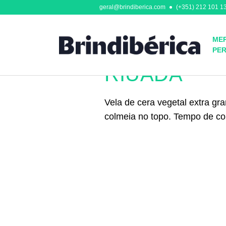
geral@brindiberica.com
(+351) 212 101 13
MER
PE
Casa & Lar
RIUADA
Vela de cera vegetal extra g
colmeia no topo. Tempo de c