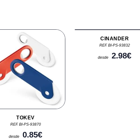
CINANDER
REF. BI-PS-93832
2.98
€
desde
TOKEV
REF. BI-PS-93870
0.85
€
desde