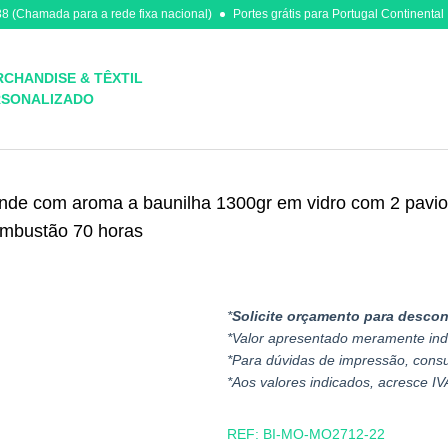
8 (Chamada para a rede fixa nacional)
Portes grátis para Portugal Continental
CHANDISE & TÊXTIL
RSONALIZADO
rande com aroma a baunilha 1300gr em vidro com 2 pavi
ombustão 70 horas
*
Solicite orçamento para descon
*Valor apresentado meramente ind
*Para dúvidas de impressão, cons
*Aos valores indicados, acresce IV
REF:
BI-MO-MO2712-22