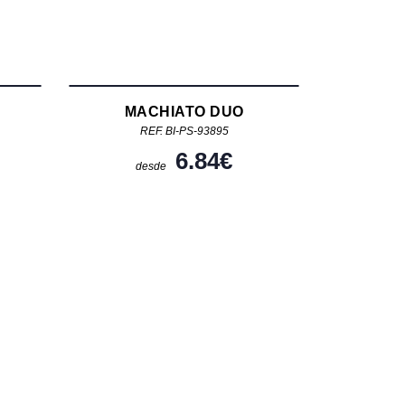
MACHIATO DUO
REF. BI-PS-93895
6.84
€
desde