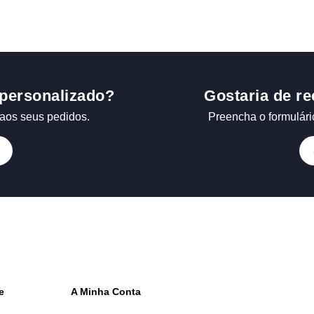
personalizado?
Gostaria de re
aos seus pedidos.
Preencha o formulári
e
A Minha Conta