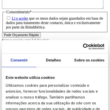
Consentimento
*
Li e aceito
que os meus dados sejam guardados em base de
dados para tratamento deste contacto, única e exclusivamente
por parte da Brindibérica.
Entrega prevista entre 5-6 dias úteis
Produtos Relacionados
Consentir
Detalhes
Sobre os cookies
Comprar
Mustard
Este website utiliza cookies
REF. BI-PS-93861
Utilizamos cookies para personalizar conteúdo e
anúncios, fornecer funcionalidades de redes sociais e
desde
6.05
€
analisar o nosso tráfego. Também partilhamos
informações acerca da sua utilização do site com os
Comprar
nossos parceiros de redes sociais, de publicidade e de