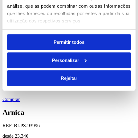
Barine
análise, que as podem combinar com outras informações
que lhes forneceu ou recolhidas por estes a partir da sua
REF. BI-PS-93887
utilização dos respetivos serviços.
desde
2.29
€
Permitir todos
Comprar
Comander
Personalizar
REF. BI-PS-93833
Rejeitar
desde
3.16
€
Comprar
Arnica
REF. BI-PS-93996
desde
23.34
€