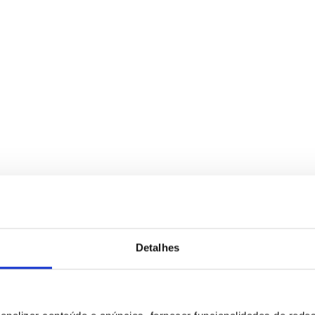
Detalhes
para tratamento deste contacto, única e exclusivamente por parte da B