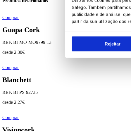
Utilizamos cookies para pers
Produtos Relacionados
tráfego. Também partilhamos 
publicidade e de análise, q
Comprar
partir da sua utilização dos 
Guapa Cork
REF. BI-MO-MO9799-13
Rejeitar
desde
2.30
€
Comprar
Blanchett
REF. BI-PS-92735
desde
2.27
€
Comprar
Visioncork