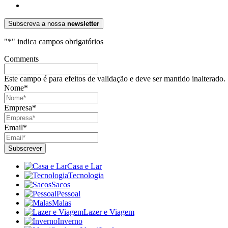
Subscreva a nossa
newsletter
"
*
" indica campos obrigatórios
Comments
Este campo é para efeitos de validação e deve ser mantido inalterado.
Nome
*
Empresa
*
Email
*
Casa e Lar
Tecnologia
Sacos
Pessoal
Malas
Lazer e Viagem
Inverno