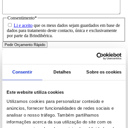
Consentimento
*
Li e aceito
que os meus dados sejam guardados em base de
dados para tratamento deste contacto, única e exclusivamente
por parte da Brindibérica.
Entrega prevista entre 5-6 dias úteis
Produtos Relacionados
Consentir
Detalhes
Sobre os cookies
Comprar
Woods
Este website utiliza cookies
Utilizamos cookies para personalizar conteúdo e
REF. BI-PS-93830
anúncios, fornecer funcionalidades de redes sociais e
desde
8.65
€
analisar o nosso tráfego. Também partilhamos
informações acerca da sua utilização do site com os
Comprar