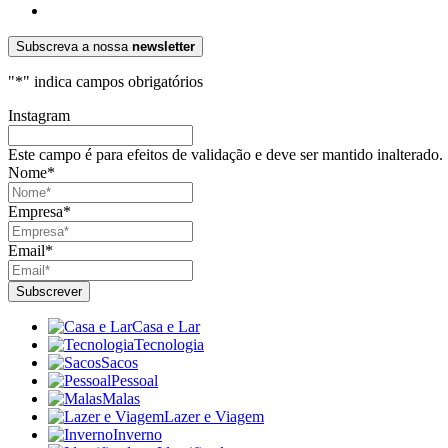
Subscreva a nossa
newsletter
"
*
" indica campos obrigatórios
Instagram
Este campo é para efeitos de validação e deve ser mantido inalterado.
Nome
*
Empresa
*
Email
*
Casa e Lar
Tecnologia
Sacos
Pessoal
Malas
Lazer e Viagem
Inverno