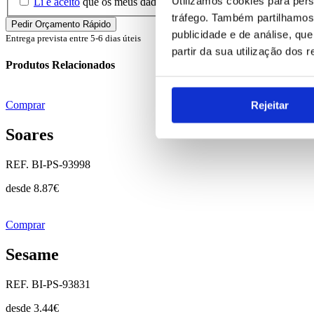
Utilizamos cookies para pers
Li e aceito
que os meus dados sejam guardados em base de dados 
tráfego. Também partilhamos 
publicidade e de análise, q
Entrega prevista entre 5-6 dias úteis
partir da sua utilização dos 
Produtos Relacionados
Rejeitar
Comprar
Soares
REF. BI-PS-93998
desde
8.87
€
Comprar
Sesame
REF. BI-PS-93831
desde
3.44
€