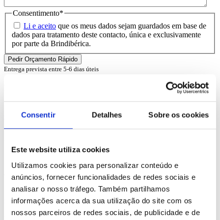
Consentimento
*
Li e aceito
que os meus dados sejam guardados em base de
dados para tratamento deste contacto, única e exclusivamente
por parte da Brindibérica.
Entrega prevista entre 5-6 dias úteis
Produtos Relacionados
Consentir
Detalhes
Sobre os cookies
Comprar
Avoine
Este website utiliza cookies
REF. BI-PS-93834
Utilizamos cookies para personalizar conteúdo e
desde
2.57
€
anúncios, fornecer funcionalidades de redes sociais e
analisar o nosso tráfego. Também partilhamos
Comprar
informações acerca da sua utilização do site com os
nossos parceiros de redes sociais, de publicidade e de