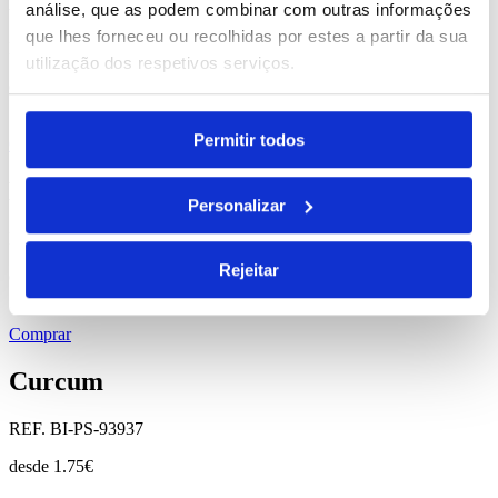
Mikus
análise, que as podem combinar com outras informações
que lhes forneceu ou recolhidas por estes a partir da sua
REF. BI-PS-93872
utilização dos respetivos serviços.
desde
0.93
€
Permitir todos
Comprar
Expresso
Personalizar
REF. BI-PS-93873
Rejeitar
desde
5.56
€
Comprar
Curcum
REF. BI-PS-93937
desde
1.75
€