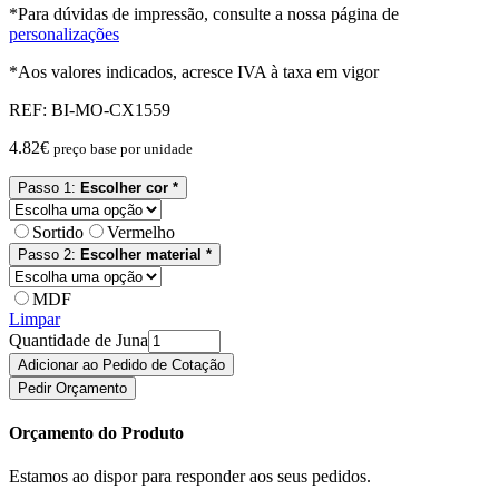
*Para dúvidas de impressão, consulte a nossa página de
personalizações
*Aos valores indicados, acresce IVA à taxa em vigor
REF:
BI-MO-CX1559
4.82
€
preço base por unidade
Passo 1:
Escolher cor *
Sortido
Vermelho
Passo 2:
Escolher material *
MDF
Limpar
Quantidade de Juna
Adicionar ao Pedido de Cotação
Pedir Orçamento
Orçamento do Produto
Estamos ao dispor para responder aos seus pedidos.