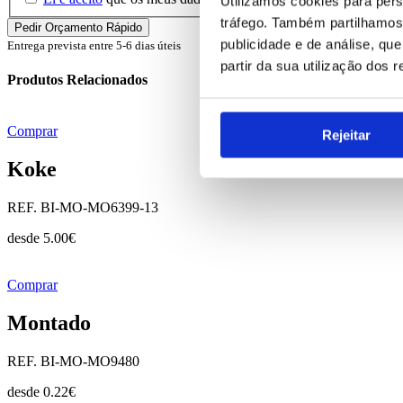
Utilizamos cookies para pers
tráfego. Também partilhamos 
publicidade e de análise, q
Entrega prevista entre 5-6 dias úteis
partir da sua utilização dos 
Produtos Relacionados
Comprar
Rejeitar
Koke
REF. BI-MO-MO6399-13
desde
5.00
€
Comprar
Montado
REF. BI-MO-MO9480
desde
0.22
€