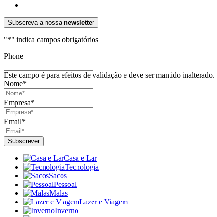
Subscreva a nossa
newsletter
"
*
" indica campos obrigatórios
Phone
Este campo é para efeitos de validação e deve ser mantido inalterado.
Nome
*
Empresa
*
Email
*
Casa e Lar
Tecnologia
Sacos
Pessoal
Malas
Lazer e Viagem
Inverno