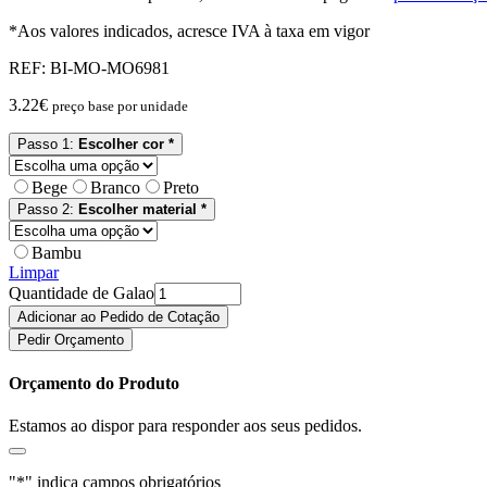
*Aos valores indicados, acresce IVA à taxa em vigor
REF:
BI-MO-MO6981
3.22
€
preço base por unidade
Passo 1:
Escolher cor *
Bege
Branco
Preto
Passo 2:
Escolher material *
Bambu
Limpar
Quantidade de Galao
Adicionar ao Pedido de Cotação
Pedir Orçamento
Orçamento do Produto
Estamos ao dispor para responder aos seus pedidos.
"
*
" indica campos obrigatórios