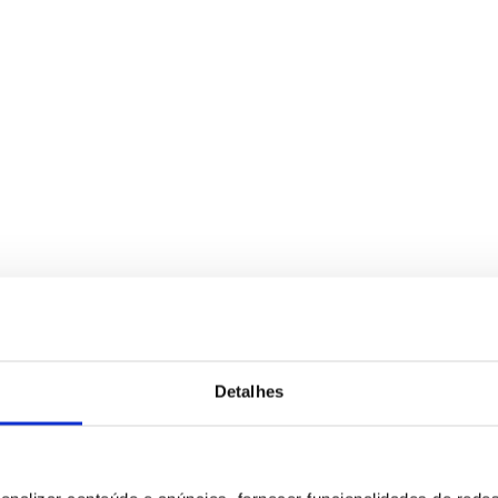
Detalhes
para tratamento deste contacto, única e exclusivamente por parte da B