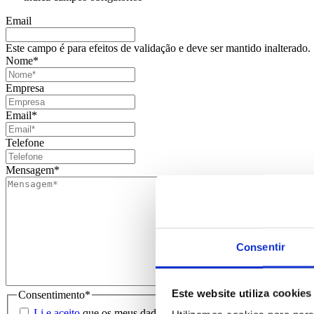
Email
Este campo é para efeitos de validação e deve ser mantido inalterado.
Nome
*
Empresa
Email
*
Telefone
Mensagem
*
Consentir
Este website utiliza cookies
Consentimento
*
Li e aceito
que os meus dados sejam guardados em base de dados 