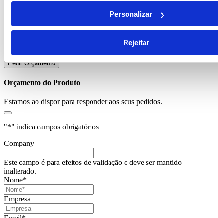
1.82
€
preço base por unidade
Personalizar
Em stock
Quantidade de Kenny Ii
Rejeitar
Adicionar ao Pedido de Cotação
Pedir Orçamento
Orçamento do Produto
Estamos ao dispor para responder aos seus pedidos.
"
*
" indica campos obrigatórios
Company
Este campo é para efeitos de validação e deve ser mantido
inalterado.
Nome
*
Empresa
Email
*