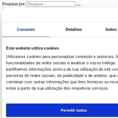
Pesquisar por:
Canecas
Kenny Ii
Consentir
Detalhes
Sobre 
Caneca em vidro com efeito fosco e capacidade até 340 mL.
Fornecida em caixa de oferta. ø80 x 97 mm | Caixa: 120 x 88 x 102
mm
Este website utiliza cookies
Utilizamos cookies para personalizar conteúdo e anúncios, f
funcionalidades de redes sociais e analisar o nosso tráfego
partilhamos informações acerca da sua utilização do site c
*
Solicite orçamento para descontos exclusivos
parceiros de redes sociais, de publicidade e de análise, qu
combinar com outras informações que lhes forneceu ou reco
*Valor apresentado meramente indicativo e sem impressão
estes a partir da sua utilização dos respetivos serviços.
*Para dúvidas de impressão, consulte a nossa página de
personalizações
*Aos valores indicados, acresce IVA à taxa em vigor
Permitir todos
REF:
BI-PS-93804