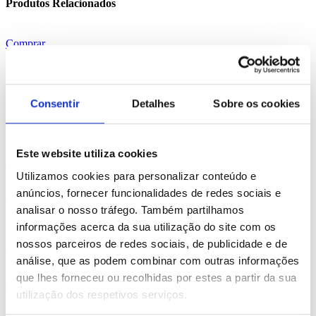
Produtos Relacionados
Comprar
Sesame
REF. BI-PS-93831
Consentir
Detalhes
Sobre os cookies
desde
3.44
€
Este website utiliza cookies
Comprar
Utilizamos cookies para personalizar conteúdo e
Avoine
anúncios, fornecer funcionalidades de redes sociais e
analisar o nosso tráfego. Também partilhamos
REF. BI-PS-93834
informações acerca da sua utilização do site com os
nossos parceiros de redes sociais, de publicidade e de
desde
2.57
€
análise, que as podem combinar com outras informações
que lhes forneceu ou recolhidas por estes a partir da sua
Comprar
utilização dos respetivos serviços.
Cinander