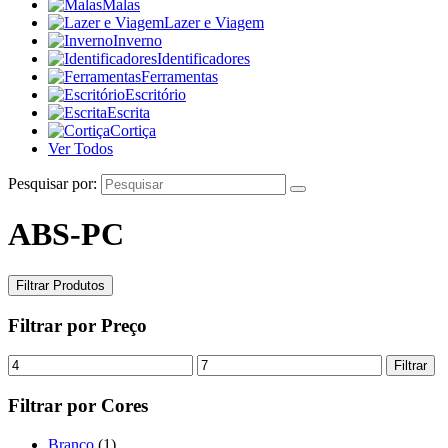
Malas
Lazer e Viagem
Inverno
Identificadores
Ferramentas
Escritório
Escrita
Cortiça
Ver Todos
Pesquisar por:
ABS-PC
Filtrar Produtos
Filtrar por Preço
Filtrar
Filtrar por Cores
Branco
(1)