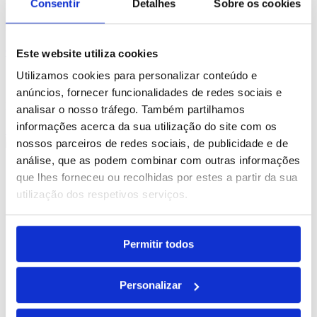
Consentir
Detalhes
Sobre os cookies
Estamos ao dispor para responder aos seus pedidos.
Orçamento
Este website utiliza cookies
Utilizamos cookies para personalizar conteúdo e
Gostaria de receber a nossa newsletter?
anúncios, fornecer funcionalidades de redes sociais e
Preencha o formulário e receba todas as nossas novidades.
analisar o nosso tráfego. Também partilhamos
informações acerca da sua utilização do site com os
Subscrever
nossos parceiros de redes sociais, de publicidade e de
análise, que as podem combinar com outras informações
Ajuda
que lhes forneceu ou recolhidas por estes a partir da sua
Personalizações
FAQs
utilização dos respetivos serviços.
Devoluções & Resolução do Contrato
Livro de Reclamações
Resolução de Litígios Online
Sobre
Permitir todos
Brindibérica
Blog
Portfólio
Personalizar
Contactos
A Minha Conta