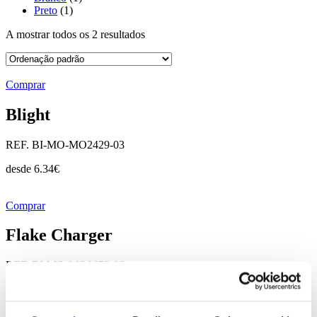
Preto
(1)
A mostrar todos os 2 resultados
Comprar
Blight
REF. BI-MO-MO2429-03
desde
6.34
€
Comprar
Flake Charger
REF. BI-MO-MO9652-06
desde
4.70
€
Precisa de um orçamento personalizado?