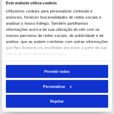
Este website utiliza cookies
Preencha o formulário e receba todas as nossas novidades.
Utilizamos cookies para personalizar conteúdo e
Subscrever
anúncios, fornecer funcionalidades de redes sociais e
analisar o nosso tráfego. Também partilhamos
Ajuda
informações acerca da sua utilização do site com os
Personalizações
nossos parceiros de redes sociais, de publicidade e de
FAQs
Devoluções & Resolução do Contrato
análise, que as podem combinar com outras informações
Livro de Reclamações
que lhes forneceu ou recolhidas por estes a partir da sua
Resolução de Litígios Online
utilização dos respetivos serviços.
Sobre
Brindibérica
Blog
Portfólio
Permitir todos
Contactos
A Minha Conta
Os Meus Dados
Personalizar
Os Meus Orçamentos
Subscreva a nossa newsletter
Rejeitar
"
*
" indica campos obrigatórios