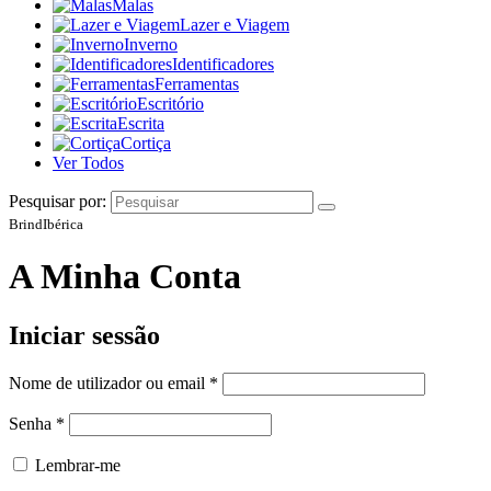
Malas
Lazer e Viagem
Inverno
Identificadores
Ferramentas
Escritório
Escrita
Cortiça
Ver Todos
Pesquisar por:
BrindIbérica
A Minha Conta
Iniciar sessão
Nome de utilizador ou email
*
Senha
*
Lembrar-me